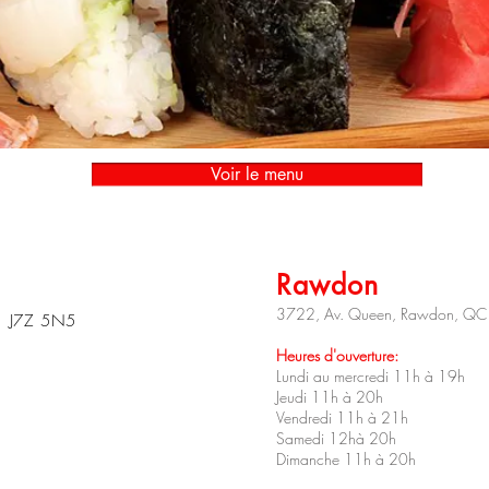
Voir le menu
Rawdon
3722, Av. Queen, Rawdon, Q
C J7Z 5N5
Heures d'ouverture:
Lundi au mercredi 11h à 19h
Jeudi 11h à 20h
Vendredi 11h à 21h
Samedi 12hà 20h
Dimanche 11h à 20h