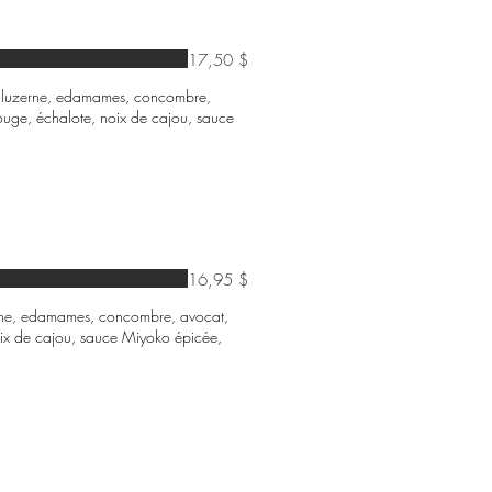
17,50 $
te, luzerne, edamames, concombre,
ouge, échalote, noix de cajou, sauce
16,95 $
luzerne, edamames, concombre, avocat,
ix de cajou, sauce Miyoko épicée,