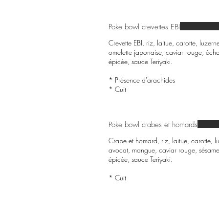
Poke bowl crevettes EBI
Crevette EBI, riz, laitue, carotte, lu
omelette japonaise, caviar rouge, éch
épicée, sauce Teriyaki.
* Présence d'arachides
* Cuit
Poke bowl crabes et homards
Crabe et homard, riz, laitue, carotte
avocat, mangue, caviar rouge, sésame
épicée, sauce Teriyaki.
* Cuit