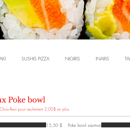
AKI
SUSHIS PIZZA
NIGIRIS
INARIS
TA
ux Poke bowl
 Chou-fleur pour seulement 2,00$ en plus
15,50 $
Poke bowl saumon