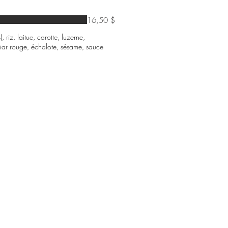
16,50 $
riz, laitue, carotte, luzerne,
ar rouge, échalote, sésame, sauce
boutique en ligne : faites le premier pas