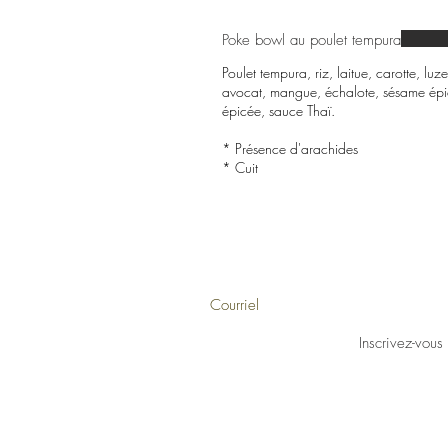
Poke bowl au poulet tempura
Poulet tempura, riz, laitue, carotte, 
avocat, mangue, échalote, sésame épi
épicée, sauce Thaï.
* Présence d'arachides
* Cuit
Inscrivez-vous à notre infolettre pour
Inscrivez-vous