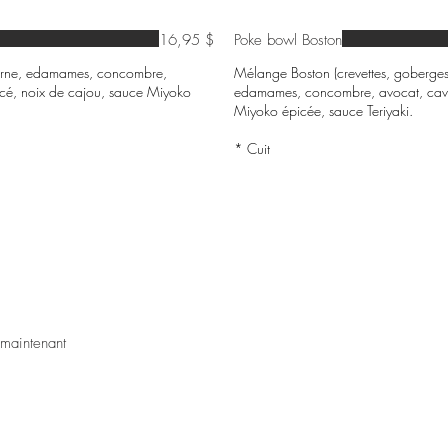
16,95 $
Poke bowl Boston
luzerne, edamames, concombre,
Mélange Boston (crevettes, goberges), 
cé, noix de cajou, sauce Miyoko
edamames, concombre, avocat, cavi
Miyoko épicée, sauce Teriyaki.
* Cuit
 recevoir nos promotions
©2023 Mélanie Tremblay / Votre 
 maintenant