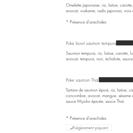
Omelette japonaise, riz, laitue, carot
avocat, wakame, radis japonais, noix
* Présence d'arachides
Poke bowl saumon tempura
Saumon tempura, riz, laitue, carotte,
avocat, tempura, nori, échalote, sauce
Poke saumon Thaï
Tartare de saumon épicé, riz, laitue, 
concombre, avocat, mangue, sésame ép
sauce Miyoko épicée, sauce Thaï.
Légèrement piquant