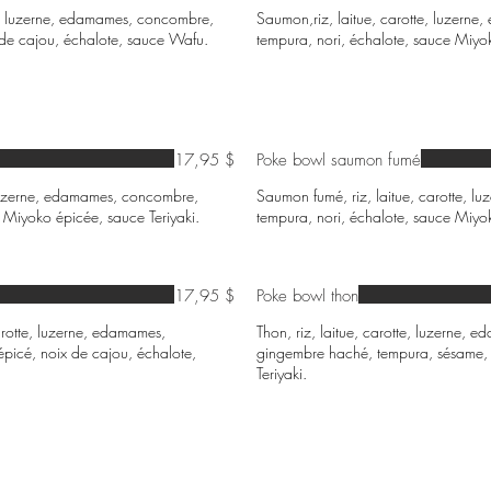
te, luzerne, edamames, concombre,
Saumon,riz, laitue, carotte, luzern
 de cajou, échalote, sauce Wafu.
tempura, nori, échalote, sauce Miyok
17,95 $
Poke bowl saumon fumé
 luzerne, edamames, concombre,
Saumon fumé, riz, laitue, carotte, 
 Miyoko épicée, sauce Teriyaki.
tempura, nori, échalote, sauce Miyok
17,95 $
Poke bowl thon
carotte, luzerne, edamames,
Thon, riz, laitue, carotte, luzerne,
icé, noix de cajou, échalote,
gingembre haché, tempura, sésame, 
Teriyaki.