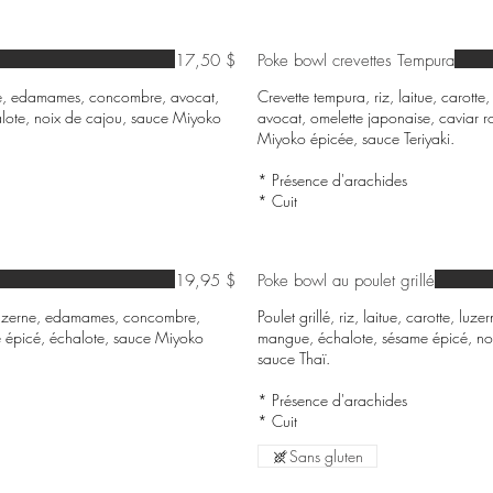
17,50 $
Poke bowl crevettes Tempura
zerne, edamames, concombre, avocat,
Crevette tempura, riz, laitue, carot
alote, noix de cajou, sauce Miyoko
avocat, omelette japonaise, caviar r
Miyoko épicée, sauce Teriyaki.
* Présence d'arachides
19,95 $
Poke bowl au poulet grillé
, luzerne, edamames, concombre,
Poulet grillé, riz, laitue, carotte, 
 épicé, échalote, sauce Miyoko
mangue, échalote, sésame épicé, no
sauce Thaï.
* Présence d'arachides
Sans gluten