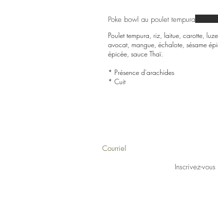
Poke bowl au poulet tempura
Poulet tempura, riz, laitue, carotte, 
avocat, mangue, échalote, sésame épi
épicée, sauce Thaï.
* Présence d'arachides
* Cuit
Inscrivez-vous à notre infolettre pour
Inscrivez-vous