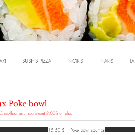
AKI
SUSHIS PIZZA
NIGIRIS
INARIS
TA
ux Poke bowl
 Chou-fleur pour seulement 2,00$ en plus
15,50 $
Poke bowl saumon