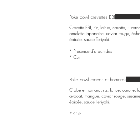
Poke bowl crevettes EBI
Crevette EBI, riz, laitue, carotte, lu
omelette japonaise, caviar rouge, éch
épicée, sauce Teriyaki.
* Présence d'arachides
* Cuit
Poke bowl crabes et homards
Crabe et homard, riz, laitue, carotte
avocat, mangue, caviar rouge, sésame
épicée, sauce Teriyaki.
* Cuit