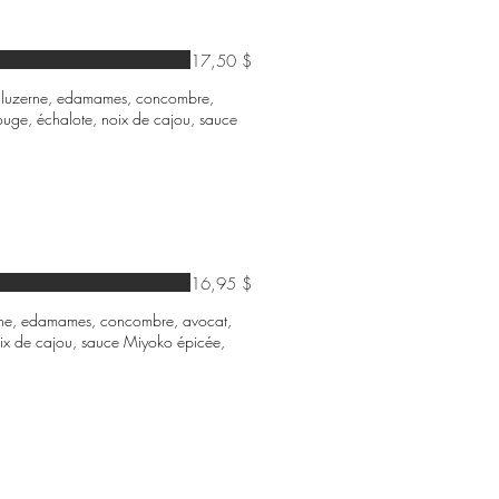
17,50 $
te, luzerne, edamames, concombre,
ouge, échalote, noix de cajou, sauce
16,95 $
luzerne, edamames, concombre, avocat,
ix de cajou, sauce Miyoko épicée,