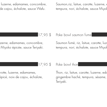
te, luzerne, edamames, concombre,
Saumon,riz, laitue, carotte, luzern
 de cajou, échalote, sauce Wafu.
tempura, nori, échalote, sauce Miyok
17,95 $
Poke bowl saumon fumé
 luzerne, edamames, concombre,
Saumon fumé, riz, laitue, carotte, 
 Miyoko épicée, sauce Teriyaki.
tempura, nori, échalote, sauce Miyok
17,95 $
Poke bowl thon
carotte, luzerne, edamames,
Thon, riz, laitue, carotte, luzerne,
icé, noix de cajou, échalote,
gingembre haché, tempura, sésame, 
Teriyaki.