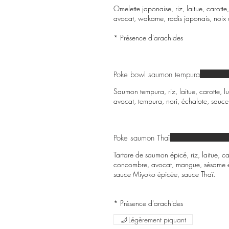
Omelette japonaise, riz, laitue, carot
avocat, wakame, radis japonais, noix
* Présence d'arachides
Poke bowl saumon tempura
Saumon tempura, riz, laitue, carotte,
avocat, tempura, nori, échalote, sauce
Poke saumon Thaï
Tartare de saumon épicé, riz, laitue, 
concombre, avocat, mangue, sésame ép
sauce Miyoko épicée, sauce Thaï.
Légèrement piquant