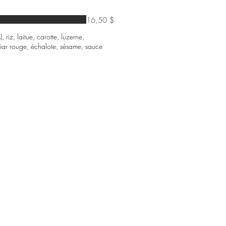
16,50 $
riz, laitue, carotte, luzerne,
ar rouge, échalote, sésame, sauce
boutique en ligne : faites le premier pas