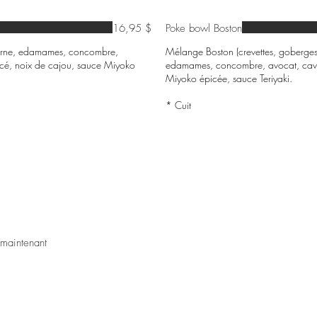
16,95 $
Poke bowl Boston
luzerne, edamames, concombre,
Mélange Boston (crevettes, goberges), 
cé, noix de cajou, sauce Miyoko
edamames, concombre, avocat, cavi
Miyoko épicée, sauce Teriyaki.
* Cuit
 recevoir nos promotions
©2023 Mélanie Tremblay / Votre 
 maintenant