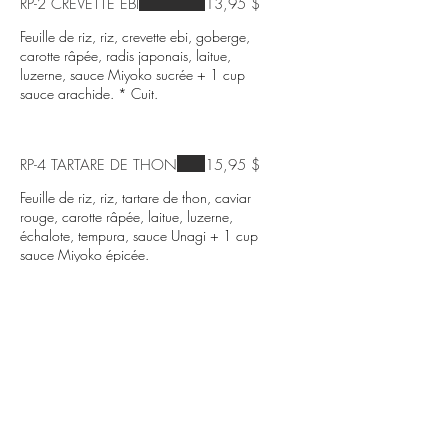
RP-2 CREVETTE EBI
13,95 $
Feuille de riz, riz, crevette ebi, goberge,
carotte râpée, radis japonais, laitue,
luzerne, sauce Miyoko sucrée + 1 cup
sauce arachide. * Cuit.
RP-4 TARTARE DE THON
15,95 $
Feuille de riz, riz, tartare de thon, caviar
rouge, carotte râpée, laitue, luzerne,
échalote, tempura, sauce Unagi + 1 cup
sauce Miyoko épicée.
RP-5 TARTARE DE SAUMON
14,95 $
Feuille de riz, riz, tartare de saumon
épicé, laitue, concombre, radis japonais,
carotte râpée, tempura, luzerne + 1 cup
sauce Miyoko épicée.