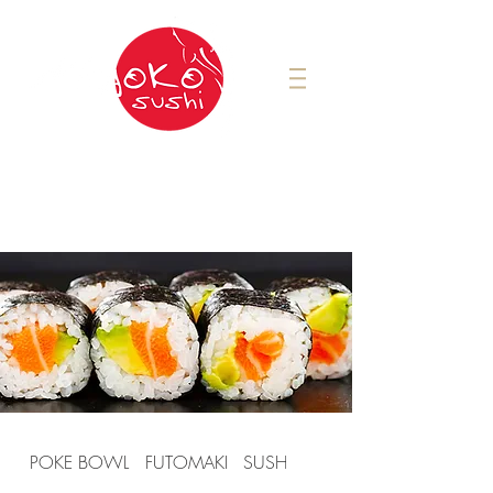
Pour commander:
Saint-Jérôme
450-431-4494
POKE BOWL
FUTOMAKI
SUSHIS PIZZA